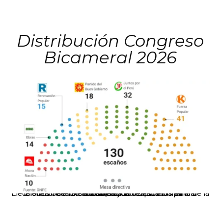
Distribución Congreso
Bicameral 2026
El JNE oficializó la distribución de escaños para la elección de 60 senadores y 130 diputados en las Elecciones Generales 2026, tras el restablecimiento de la Bicameralidad.