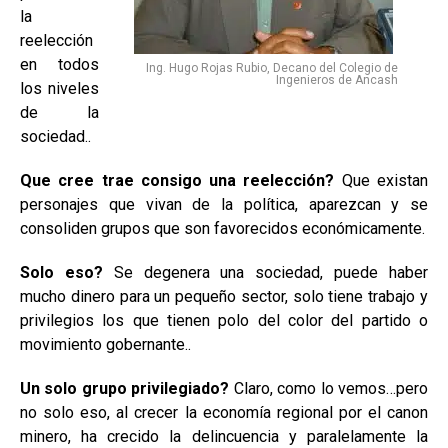
la
reelección
en todos
Ing. Hugo Rojas Rubio, Decano del Colegio de
Ingenieros de Ancash
los niveles
de la
sociedad..
Que cree trae consigo una reelección?
Que existan
personajes que vivan de la política, aparezcan y se
consoliden grupos que son favorecidos económicamente.
Solo eso?
Se degenera una sociedad, puede haber
mucho dinero para un pequeño sector, solo tiene trabajo y
privilegios los que tienen polo del color del partido o
movimiento gobernante..
Un solo grupo privilegiado?
Claro, como lo vemos…pero
no solo eso, al crecer la economía regional por el canon
minero, ha crecido la delincuencia y paralelamente la