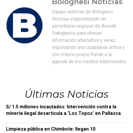
Bolognesi Noticias
Equipo editorial de Bolognesi
Noticias especializado en
periodismo regional de Áncash.
Trabajamos para ofrecer
información alternativa y veraz,
impulsando una ciudadanía crítica y
con criterio propio frente a la
agenda de los medios tradicionales.
Últimas Noticias
S/ 1.5 millones incautados: Intervención contra la
minería ilegal desarticula a ‘Los Topos’ en Pallasca
Limpieza pública en Chimbote: llegan 10