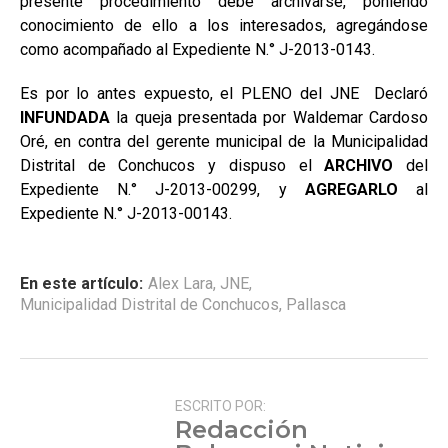
presente procedimiento debe archivarse, poniendo
conocimiento de ello a los interesados, agregándose
como acompañado al Expediente N.° J-2013-0143.
Es por lo antes expuesto, el PLENO del JNE Declaró
INFUNDADA
la queja presentada por Waldemar Cardoso
Oré, en contra del gerente municipal de la Municipalidad
Distrital de Conchucos y dispuso
el
ARCHIVO
del
Expediente N.° J-2013-00299, y
AGREGARLO
al
Expediente N.° J-2013-00143.
En este artículo:
Alex Lara
,
JNE
,
Municipalidad Distrital de Conchucos
,
Pallasca
ESCRITO POR:
Redacción