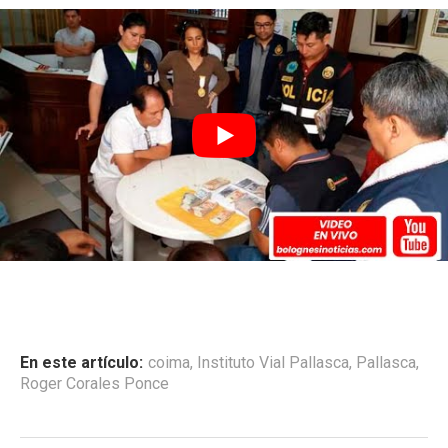
En este artículo:
coima
,
Instituto Vial Pallasca
,
Pallasca
,
Roger Corales Ponce