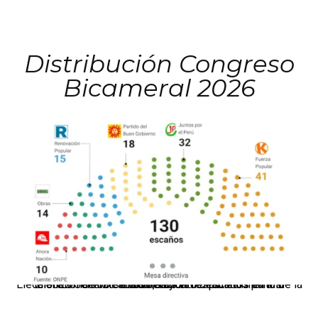
Distribución Congreso
Bicameral 2026
El JNE oficializó la distribución de escaños para la elección de 60 senadores y 130 diputados en las Elecciones Generales 2026, tras el restablecimiento de la Bicameralidad.