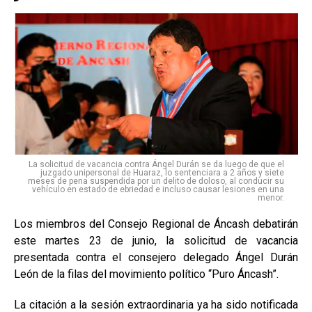
La solicitud de vacancia contra Ángel Durán se da luego de que el
juzgado unipersonal de Huaraz, lo sentenciara a 2 años y siete
meses de pena suspendida por un delito de doloso, al conducir su
vehículo en estado de ebriedad e incluso causar lesiones en una
menor.
Los miembros del Consejo Regional de Áncash debatirán
este martes 23 de junio, la solicitud de vacancia
presentada contra el consejero delegado Ángel Durán
León de la filas del movimiento político “Puro Áncash”.
La citación a la sesión extraordinaria ya ha sido notificada