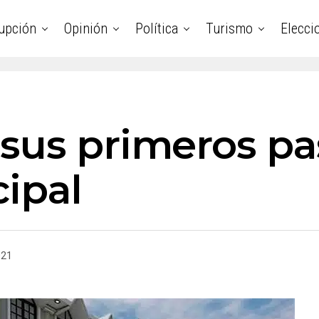
upción
Opinión
Política
Turismo
Elecci
sus primeros pa
cipal
021