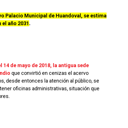
vo Palacio Municipal de Huandoval, se estima
n el año 2031
.
el 14 de mayo de 2018, la antigua sede
endio
que convirtió en cenizas el acervo
, desde entonces la atención al público, se
 tener oficinas administrativas, situación que
ores.