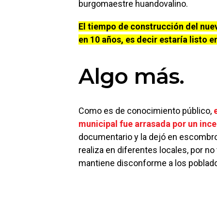
burgomaestre huandovalino.
El tiempo de construcción del nue
en 10 años, es decir estaría listo e
Algo más.
Como es de conocimiento público,
municipal fue arrasada por un inc
documentario y la dejó en escombros
realiza en diferentes locales, por no
mantiene disconforme a los poblad