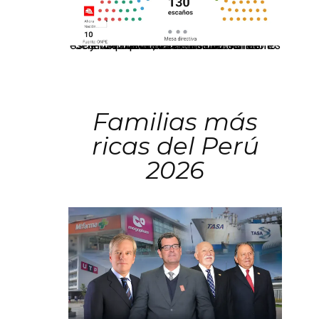
El JNE oficializó la distribución de escaños para la elección de 60 senadores y 130 diputados en las Elecciones Generales 2026, tras el restablecimiento de la Bicameralidad.
Familias más
ricas del Perú
2026