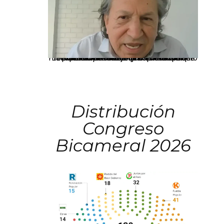
La presidenta Keiko Fujimori informó que la solicitud de indulto presentada por el expresidente Alejandro Toledo será evaluada por la Comisión de Gracias Presidenciales conforme al procedimiento establecido.
Distribución
Congreso
Bicameral 2026