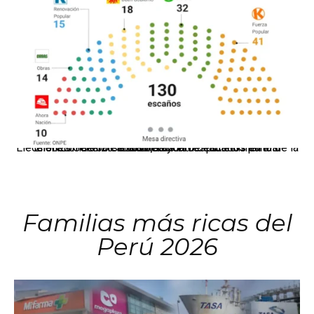
El JNE oficializó la distribución de escaños para la elección de 60 senadores y 130 diputados en las Elecciones Generales 2026, tras el restablecimiento de la Bicameralidad.
Familias más ricas del
Perú 2026