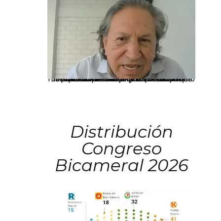
La presidenta Keiko Fujimori informó que la solicitud de indulto presentada por el expresidente Alejandro Toledo será evaluada por la Comisión de Gracias Presidenciales conforme al procedimiento establecido.
Distribución
Congreso
Bicameral 2026