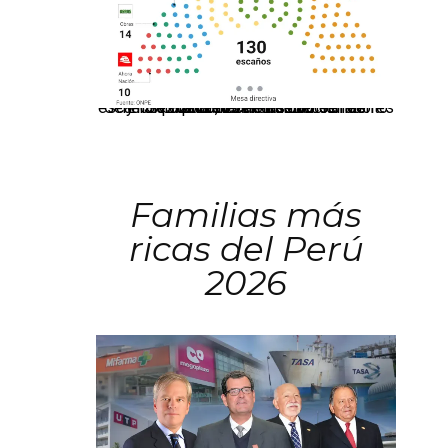
El JNE oficializó la distribución de escaños para la elección de 60 senadores y 130 diputados en las Elecciones Generales 2026, tras el restablecimiento de la Bicameralidad.
Familias más
ricas del Perú
2026