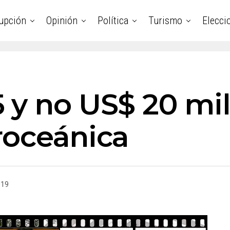
upción
Opinión
Política
Turismo
Elecci
 y no US$ 20 mi
roceánica
019