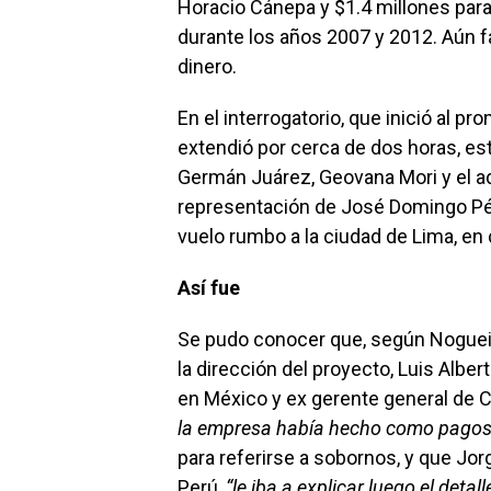
Horacio Cánepa y $1.4 millones para
durante los años 2007 y 2012. Aún fa
dinero.
En el interrogatorio, que inició al p
extendió por cerca de dos horas, es
Germán Juárez, Geovana Mori y el adj
representación de José Domingo Pé
vuelo rumbo a la ciudad de Lima, en 
Así fue
Se pudo conocer que, según Nogueir
la dirección del proyecto, Luis Alb
en México y ex gerente general de C
la empresa había hecho como pagos 
para referirse a sobornos, y que Jor
Perú,
“le iba a explicar luego el detall