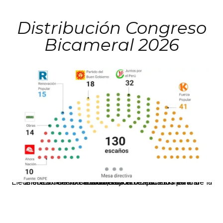
Distribución Congreso
Bicameral 2026
El JNE oficializó la distribución de escaños para la elección de 60 senadores y 130 diputados en las Elecciones Generales 2026, tras el restablecimiento de la Bicameralidad.