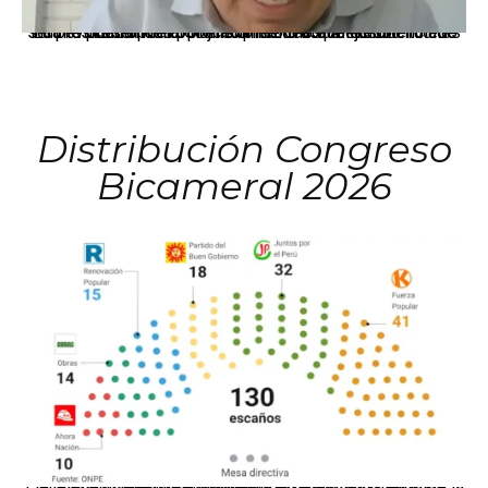
La presidenta Keiko Fujimori informó que la solicitud de indulto presentada por el expresidente Alejandro Toledo será evaluada por la Comisión de Gracias Presidenciales conforme al procedimiento establecido.
Distribución Congreso
Bicameral 2026
El JNE oficializó la distribución de escaños para la elección de 60 senadores y 130 diputados en las Elecciones Generales 2026, tras el restablecimiento de la Bicameralidad.