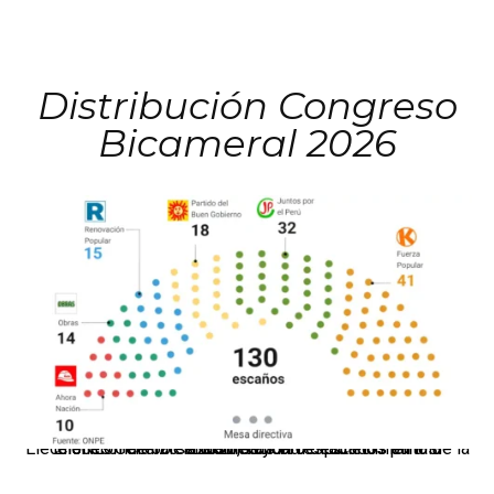
Distribución Congreso
Bicameral 2026
El JNE oficializó la distribución de escaños para la elección de 60 senadores y 130 diputados en las Elecciones Generales 2026, tras el restablecimiento de la Bicameralidad.