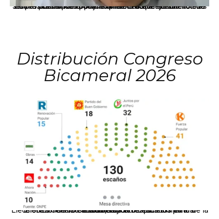
La presidenta Keiko Fujimori informó que la solicitud de indulto presentada por el expresidente Alejandro Toledo será evaluada por la Comisión de Gracias Presidenciales conforme al procedimiento establecido.
Distribución Congreso
Bicameral 2026
El JNE oficializó la distribución de escaños para la elección de 60 senadores y 130 diputados en las Elecciones Generales 2026, tras el restablecimiento de la Bicameralidad.