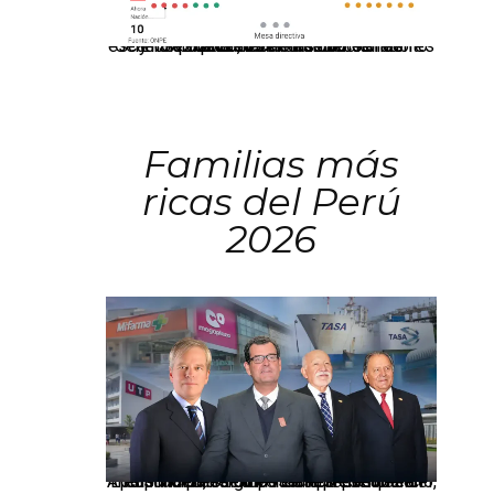
El JNE oficializó la distribución de escaños para la elección de 60 senadores y 130 diputados en las Elecciones Generales 2026, tras el restablecimiento de la Bicameralidad.
Familias más
ricas del Perú
2026
Los principales grupos empresariales del país mantienen una fuerte presencia en Áncash mediante inversiones en comercio, educación, salud e industria pesquera.