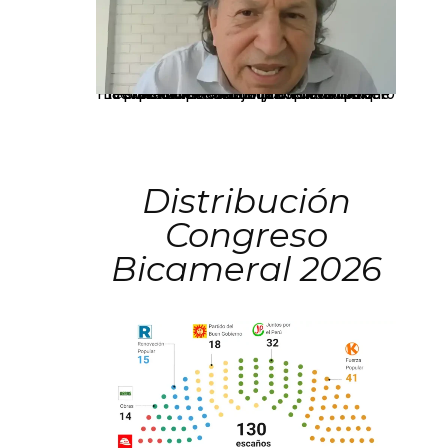
La presidenta Keiko Fujimori informó que la solicitud de indulto presentada por el expresidente Alejandro Toledo será evaluada por la Comisión de Gracias Presidenciales conforme al procedimiento establecido.
Distribución
Congreso
Bicameral 2026