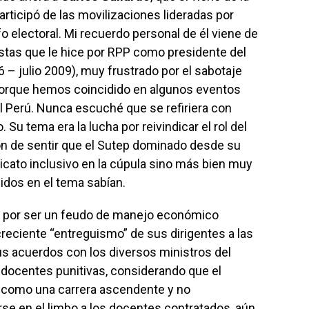
rticipó de las movilizaciones lideradas por
fo electoral. Mi recuerdo personal de él viene de
stas que le hice por RPP como presidente del
6 – julio 2009), muy frustrado por el sabotaje
y porque hemos coincidido en algunos eventos
 Perú. Nunca escuché que se refiriera con
Su tema era la lucha por reivindicar el rol del
ión de sentir que el Sutep dominado desde su
ndicato inclusivo en la cúpula sino más bien muy
idos en el tema sabían.
l por ser un feudo de manejo económico
 creciente “entreguismo” de sus dirigentes a las
us acuerdos con los diversos ministros del
 docentes punitivas, considerando que el
e como una carrera ascendente y no
se en el limbo a los docentes contratados, aún