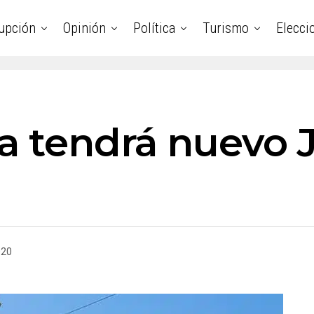
upción
Opinión
Política
Turismo
Elecci
ta tendrá nuevo
020