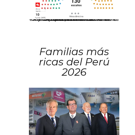
El JNE oficializó la distribución de escaños para la elección de 60 senadores y 130 diputados en las Elecciones Generales 2026, tras el restablecimiento de la Bicameralidad.
Familias más
ricas del Perú
2026