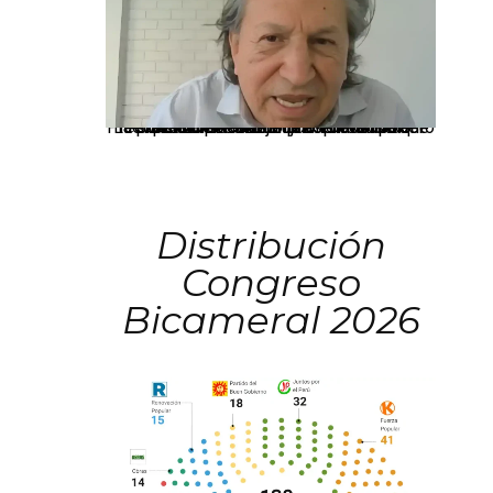
La presidenta Keiko Fujimori informó que la solicitud de indulto presentada por el expresidente Alejandro Toledo será evaluada por la Comisión de Gracias Presidenciales conforme al procedimiento establecido.
Distribución
Congreso
Bicameral 2026