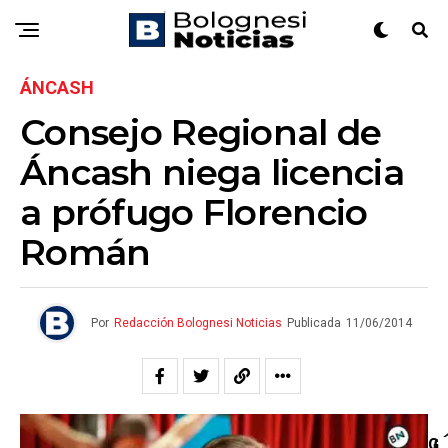
ÁNCASH
Consejo Regional de
Áncash niega licencia
a prófugo Florencio
Román
Por
Redacción Bolognesi Noticias
Publicada
11/06/2014
G