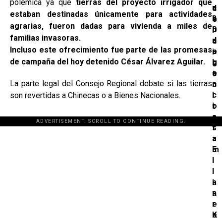
polémica ya que
tierras del proyecto irrigador que
a
c
r
d
estaban destinadas únicamente para actividades
l
o
2
e
agrarias, fueron dadas para vivienda a miles de
l
n
0
l
familias invasoras.
a
d
n
d
Incluso
este ofrecimiento fue parte de las promesas
s
o
e
i
de campaña del hoy detenido César Álvarez Aguilar.
c
l
g
s
a
e
o
t
La parte legal del Consejo Regional debate si las tierras
n
c
r
c
i
son revertidas a Chinecas o a Bienes Nacionales.
i
i
o
t
a
s
o
ADVERTISEMENT. SCROLL TO CONTINUE READING.
s
f
a
a
E
m
l
i
i
l
a
i
n
a
e
r
K
e