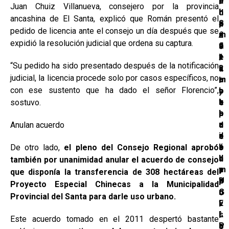
a
e
f
á
i
Juan Chuiz Villanueva, consejero por la provincia
l
l
i
n
d
ancashina de El Santa, explicó que Román presentó el
e
p
r
S
a
pedido de licencia ante el consejo un día después que se
x
r
m
/
d
expidió la resolución judicial que ordena su captura.
d
ó
a
2
v
i
x
e
1
i
“Su pedido ha sido presentado después de la notificación
r
i
v
2
a
judicial, la licencia procede solo por casos específicos, no
e
m
a
m
l
con ese sustento que ha dado el señor Florencio”,
c
o
l
i
y
t
a
u
l
sostuvo.
e
o
l
a
p
l
r
c
c
a
Anulan acuerdo
d
d
a
i
r
e
e
l
ó
a
De otro lado,
el pleno del Consejo Regional aprobó
s
l
d
n
i
a
también por unanimidad anular el acuerdo de consejo
a
e
y
m
r
que disponía la transferencia de 308 hectáreas del
U
?
e
p
r
Proyecto Especial Chinecas a la Municipalidad
G
n
u
o
Provincial del Santa para darle uso urbano.
E
v
l
l
L
í
s
l
Este acuerdo tomado en el 2011 despertó bastante
P
a
a
o