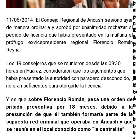
p
l
e
e
b
u
a
d
s
a
e
s
o
e
p
11/06/2014 El Consejo Regional de Áncash sesionó ayer
s
c
:
n
r
de manera ordinaria y aprobó por unanimidad rechazar el
t
a
K
C
i
pedido de licencia que había presentado en la mañana el
a
2
e
o
o
prófugo exvicepresidente regional Florencio Román
p
0
i
n
r
Reyna.
o
2
k
c
i
r
6
o
h
z
Los 19 consejeros que se reunieron desde las 09:30
l
:
F
u
a
horas en Huaraz, consideraron que los argumentos que
a
¿
u
c
l
D
Q
j
o
había presentado la autoridad con paradero desconocido,
a
R
u
i
s
c
no eran suficientes para otorgarle la licencia.
E
i
m
r
o
Á
é
o
e
n
Y es que
sobre Florencio Román, pesa una orden de
n
n
r
c
e
prisión preventiva por 18 meses, debido a la
c
s
i
i
c
presunción de que él también formaría parte de la
a
e
c
b
t
supuesta red criminal que operaba en Áncash y que
s
r
o
i
i
se reunía en el local conocido como “la centralita”.
h
á
n
r
v