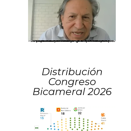
La presidenta Keiko Fujimori informó que la solicitud de indulto presentada por el expresidente Alejandro Toledo será evaluada por la Comisión de Gracias Presidenciales conforme al procedimiento establecido.
Distribución
Congreso
Bicameral 2026