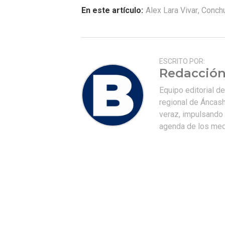
En este artículo:
Alex Lara Vivar
,
Conch
ESCRITO POR:
Redacción
Equipo editorial d
regional de Áncash
veraz, impulsando u
agenda de los medi