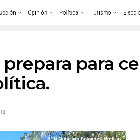
upción
Opinión
Política
Turismo
Elecci
 prepara para ce
ítica.
016