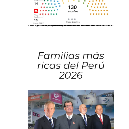
El JNE oficializó la distribución de escaños para la elección de 60 senadores y 130 diputados en las Elecciones Generales 2026, tras el restablecimiento de la Bicameralidad.
Familias más
ricas del Perú
2026