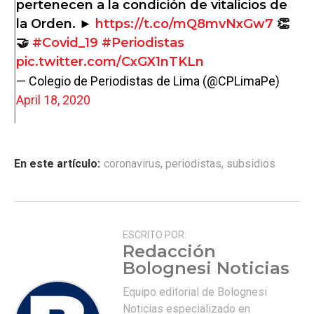
pertenecen a la condición de vitalicios de
la Orden. ►
https://t.co/mQ8mvNxGw7
👏
🤝
#Covid_19
#Periodistas
pic.twitter.com/CxGX1nTKLn
— Colegio de Periodistas de Lima (@CPLimaPe)
April 18, 2020
En este artículo:
coronavirus
,
periodistas
,
subsidios
ESCRITO POR:
Redacción
Bolognesi Noticias
Equipo editorial de Bolognesi
Noticias especializado en