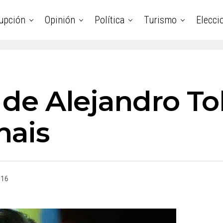
upción
Opinión
Política
Turismo
Elecci
o de Alejandro To
hais
016