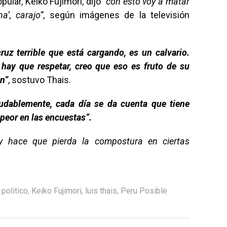
pular, Keiko Fujimori, dijo
“con esto voy a matar
na’, carajo”
, según imágenes de la televisión
ruz terrible que está cargando, es un calvario.
hay que respetar, creo que eso es fruto de su
ón”
, sostuvo Thais.
udablemente, cada día se da cuenta que tiene
peor en las encuestas”.
y hace que pierda la compostura en ciertas
 politico
,
Keiko Fujimori
,
luis thais
,
Peru Posible