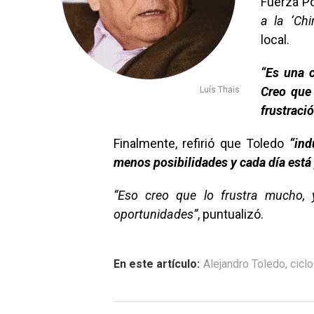
Fuerza Po
a la ‘Chi
local.
“Es una c
Creo que 
Luís Thais
frustraci
Finalmente, refirió que Toledo
“ind
menos posibilidades y cada día está 
“Eso creo que lo frustra mucho, 
oportunidades”
, puntualizó.
En este artículo:
Alejandro Toledo
,
ciclo