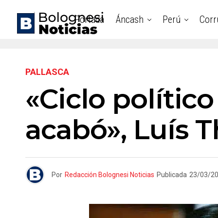
Portada
Áncash
Perú
Corr
PALLASCA
«Ciclo polític
acabó», Luís T
Por
Redacción Bolognesi Noticias
Publicada
23/03/2