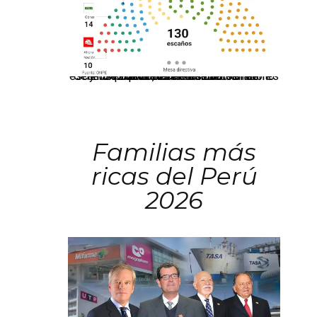
El JNE oficializó la distribución de escaños para la elección de 60 senadores y 130 diputados en las Elecciones Generales 2026, tras el restablecimiento de la Bicameralidad.
Familias más
ricas del Perú
2026