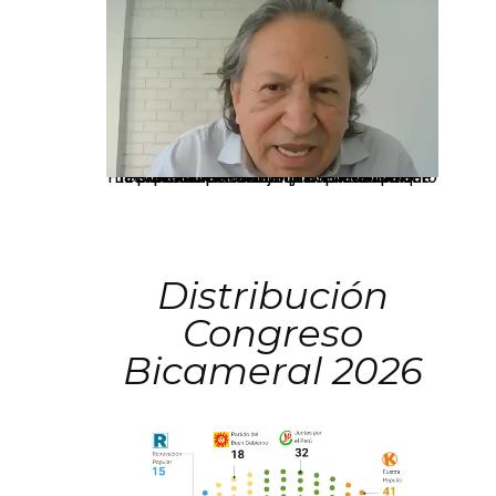
La presidenta Keiko Fujimori informó que la solicitud de indulto presentada por el expresidente Alejandro Toledo será evaluada por la Comisión de Gracias Presidenciales conforme al procedimiento establecido.
Distribución
Congreso
Bicameral 2026