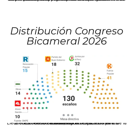
Distribución Congreso
Bicameral 2026
El JNE oficializó la distribución de escaños para la elección de 60 senadores y 130 diputados en las Elecciones Generales 2026, tras el restablecimiento de la Bicameralidad.