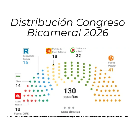
Distribución Congreso
Bicameral 2026
El JNE oficializó la distribución de escaños para la elección de 60 senadores y 130 diputados en las Elecciones Generales 2026, tras el restablecimiento de la Bicameralidad.