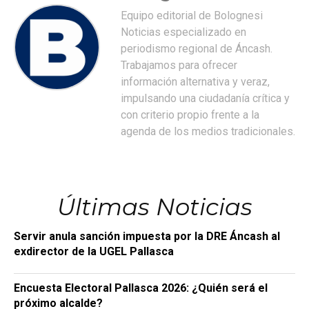
Equipo editorial de Bolognesi
Noticias especializado en
periodismo regional de Áncash.
Trabajamos para ofrecer
información alternativa y veraz,
impulsando una ciudadanía crítica y
con criterio propio frente a la
agenda de los medios tradicionales.
Últimas Noticias
Servir anula sanción impuesta por la DRE Áncash al
exdirector de la UGEL Pallasca
Encuesta Electoral Pallasca 2026: ¿Quién será el
próximo alcalde?