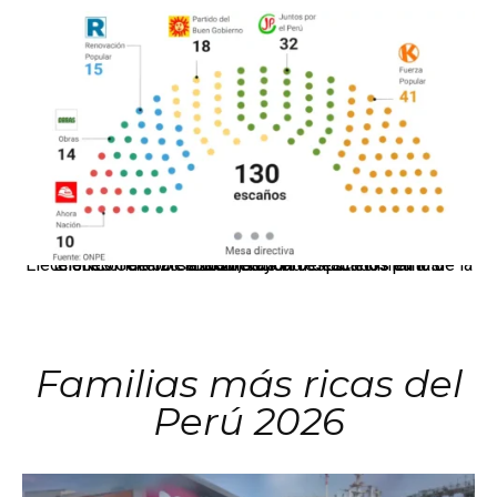
El JNE oficializó la distribución de escaños para la elección de 60 senadores y 130 diputados en las Elecciones Generales 2026, tras el restablecimiento de la Bicameralidad.
Familias más ricas del
Perú 2026