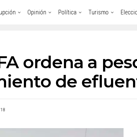
upción
Opinión
Política
Turismo
Elecci
FA ordena a pes
miento de efluen
018