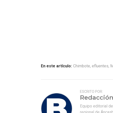
En este artículo:
Chimbote
,
efluentes
,
M
ESCRITO POR:
Redacción
Equipo editorial d
regional de Áncash