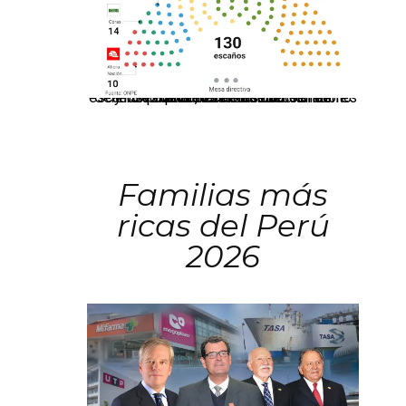
El JNE oficializó la distribución de escaños para la elección de 60 senadores y 130 diputados en las Elecciones Generales 2026, tras el restablecimiento de la Bicameralidad.
Familias más
ricas del Perú
2026