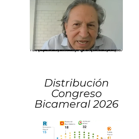
La presidenta Keiko Fujimori informó que la solicitud de indulto presentada por el expresidente Alejandro Toledo será evaluada por la Comisión de Gracias Presidenciales conforme al procedimiento establecido.
Distribución
Congreso
Bicameral 2026