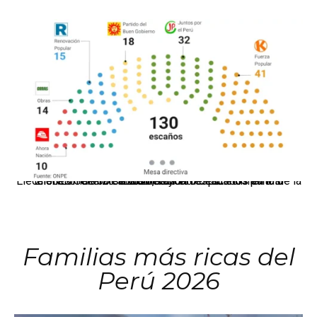
El JNE oficializó la distribución de escaños para la elección de 60 senadores y 130 diputados en las Elecciones Generales 2026, tras el restablecimiento de la Bicameralidad.
Familias más ricas del
Perú 2026