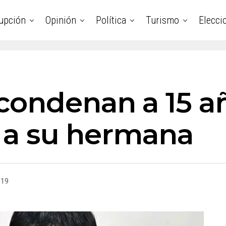
upción
Opinión
Política
Turismo
Elecci
condenan a 15 a
r a su hermana
019