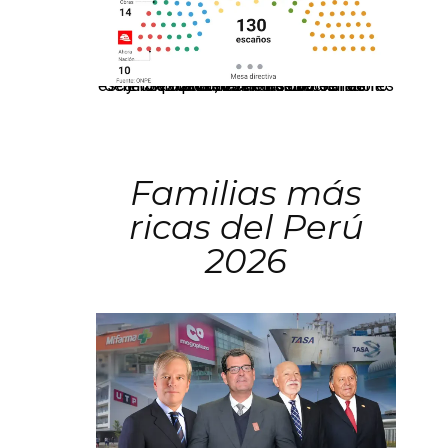
El JNE oficializó la distribución de escaños para la elección de 60 senadores y 130 diputados en las Elecciones Generales 2026, tras el restablecimiento de la Bicameralidad.
Familias más
ricas del Perú
2026