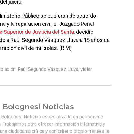
el juicio.
inisterio Público se pusieran de acuerdo
a y la reparación civil, el Juzgado Penal
e Superior de Justicia del Santa
, decidió
ndo a Raúl Segundo Vásquez Lluya a 15 años de
ración civil de mil soles. (R.M)
iolación
,
Raúl Segundo Vásquez Lluya
,
violar
 Bolognesi Noticias
e Bolognesi Noticias especializado en periodismo
. Trabajamos para ofrecer información alternativa y
na ciudadanía crítica y con criterio propio frente a la