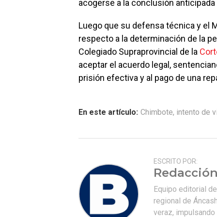
acogerse a la conclusión anticipada d
Luego que su defensa técnica y el M
respecto a la determinación de la pen
Colegiado Supraprovincial de la
Cort
aceptar el acuerdo legal, sentencia
prisión efectiva y al pago de una repa
En este artículo:
Chimbote
,
intento de v
ESCRITO POR:
Redacción
Equipo editorial d
regional de Áncash
veraz, impulsando u