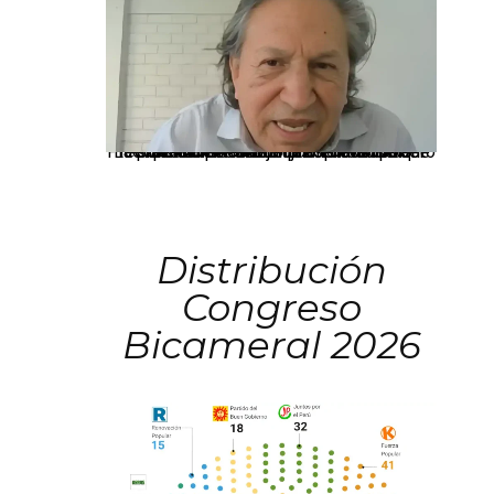
La presidenta Keiko Fujimori informó que la solicitud de indulto presentada por el expresidente Alejandro Toledo será evaluada por la Comisión de Gracias Presidenciales conforme al procedimiento establecido.
Distribución
Congreso
Bicameral 2026