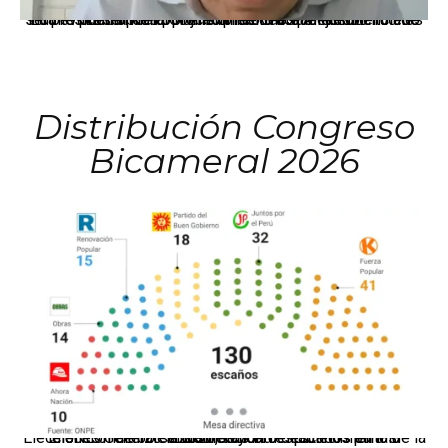
La presidenta Keiko Fujimori informó que la solicitud de indulto presentada por el expresidente Alejandro Toledo será evaluada por la Comisión de Gracias Presidenciales conforme al procedimiento establecido.
Distribución Congreso
Bicameral 2026
El JNE oficializó la distribución de escaños para la elección de 60 senadores y 130 diputados en las Elecciones Generales 2026, tras el restablecimiento de la Bicameralidad.