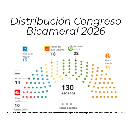
Distribución Congreso
Bicameral 2026
El JNE oficializó la distribución de escaños para la elección de 60 senadores y 130 diputados en las Elecciones Generales 2026, tras el restablecimiento de la Bicameralidad.