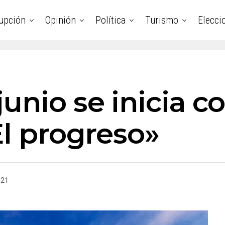
upción
Opinión
Política
Turismo
Elecci
unio se inicia c
El progreso»
021