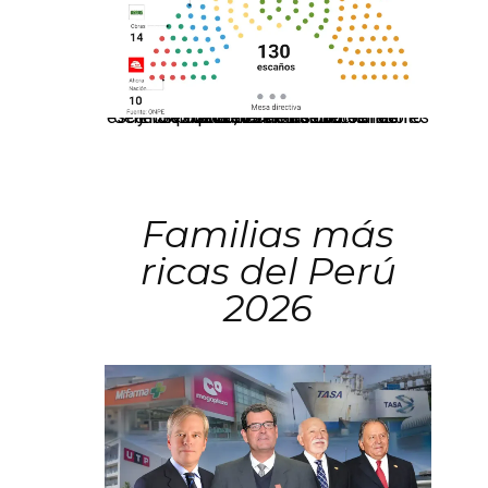
El JNE oficializó la distribución de escaños para la elección de 60 senadores y 130 diputados en las Elecciones Generales 2026, tras el restablecimiento de la Bicameralidad.
Familias más
ricas del Perú
2026