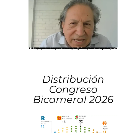
La presidenta Keiko Fujimori informó que la solicitud de indulto presentada por el expresidente Alejandro Toledo será evaluada por la Comisión de Gracias Presidenciales conforme al procedimiento establecido.
Distribución
Congreso
Bicameral 2026