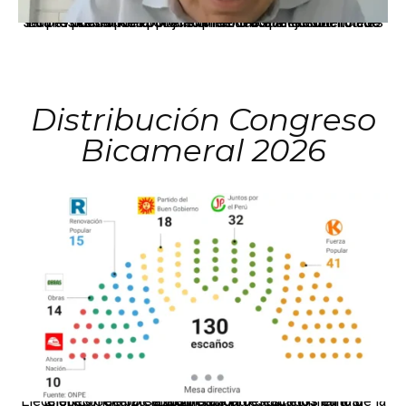
La presidenta Keiko Fujimori informó que la solicitud de indulto presentada por el expresidente Alejandro Toledo será evaluada por la Comisión de Gracias Presidenciales conforme al procedimiento establecido.
Distribución Congreso
Bicameral 2026
El JNE oficializó la distribución de escaños para la elección de 60 senadores y 130 diputados en las Elecciones Generales 2026, tras el restablecimiento de la Bicameralidad.