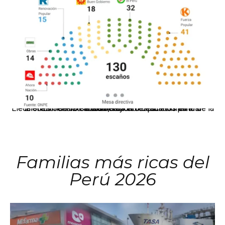
El JNE oficializó la distribución de escaños para la elección de 60 senadores y 130 diputados en las Elecciones Generales 2026, tras el restablecimiento de la Bicameralidad.
Familias más ricas del
Perú 2026