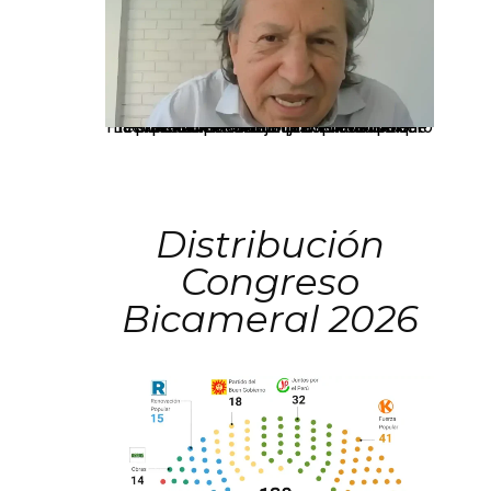
La presidenta Keiko Fujimori informó que la solicitud de indulto presentada por el expresidente Alejandro Toledo será evaluada por la Comisión de Gracias Presidenciales conforme al procedimiento establecido.
Distribución
Congreso
Bicameral 2026