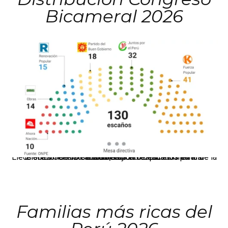
Bicameral 2026
El JNE oficializó la distribución de escaños para la elección de 60 senadores y 130 diputados en las Elecciones Generales 2026, tras el restablecimiento de la Bicameralidad.
Familias más ricas del