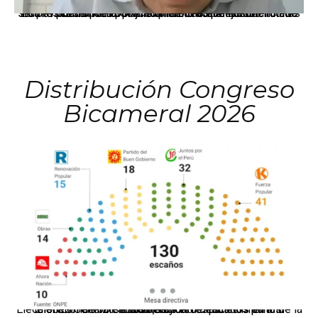
La presidenta Keiko Fujimori informó que la solicitud de indulto presentada por el expresidente Alejandro Toledo será evaluada por la Comisión de Gracias Presidenciales conforme al procedimiento establecido.
Distribución Congreso
Bicameral 2026
El JNE oficializó la distribución de escaños para la elección de 60 senadores y 130 diputados en las Elecciones Generales 2026, tras el restablecimiento de la Bicameralidad.