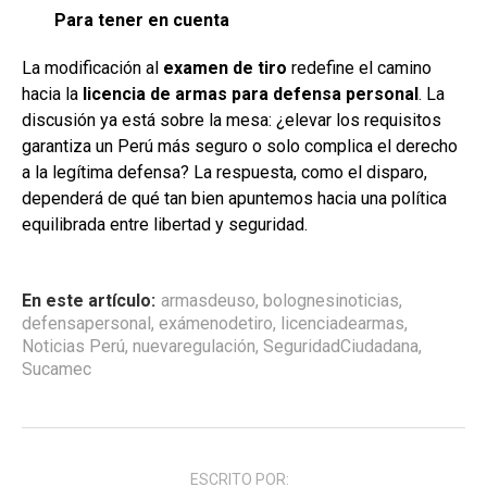
Para tener en cuenta
La modificación al
examen de tiro
redefine el camino
hacia la
licencia de armas para defensa personal
. La
discusión ya está sobre la mesa: ¿elevar los requisitos
garantiza un Perú más seguro o solo complica el derecho
a la legítima defensa? La respuesta, como el disparo,
dependerá de qué tan bien apuntemos hacia una política
equilibrada entre libertad y seguridad.
En este artículo:
armasdeuso
,
bolognesinoticias
,
defensapersonal
,
exámenodetiro
,
licenciadearmas
,
Noticias Perú
,
nuevaregulación
,
SeguridadCiudadana
,
Sucamec
ESCRITO POR: