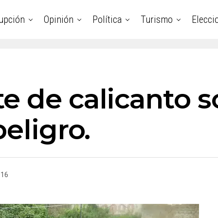
upción
Opinión
Política
Turismo
Elecci
 de calicanto s
peligro.
016