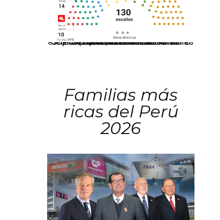
El JNE oficializó la distribución de escaños para la elección de 60 senadores y 130 diputados en las Elecciones Generales 2026, tras el restablecimiento de la Bicameralidad.
Familias más
ricas del Perú
2026