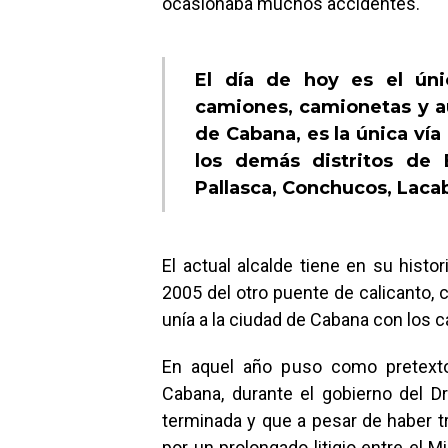
ocasionaba muchos accidentes.
El día de hoy es el úni
camiones, camionetas y au
de Cabana, es la única vía 
los demás distritos de 
Pallasca, Conchucos, Lac
El actual alcalde tiene en su histo
2005 del otro puente de calicanto, 
unía a la ciudad de Cabana con los c
En aquel año puso como pretexto
Cabana, durante el gobierno del D
terminada y que a pesar de haber t
por un prolongado litigio entre el M