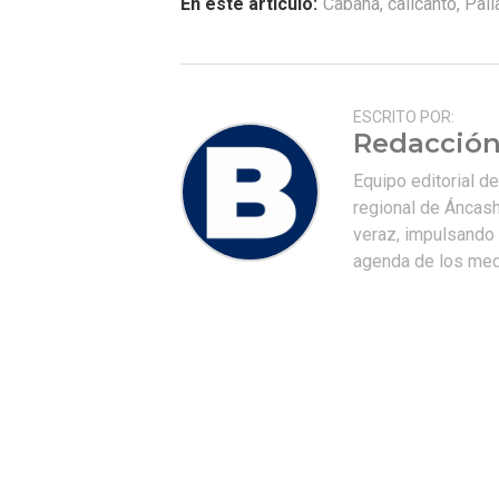
En este artículo:
Cabana
,
calicanto
,
Pall
ESCRITO POR:
Redacción
Equipo editorial d
regional de Áncash
veraz, impulsando u
agenda de los medi