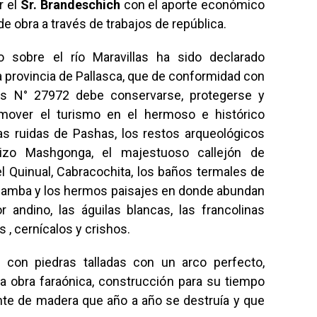
r el
Sr. Brandeschich
con el aporte económico
e obra a través de trabajos de república.
o sobre el río Maravillas ha sido declarado
la provincia de Pallasca, que de conformidad con
es N° 27972 debe conservarse, protegerse y
romover el turismo en el hermoso e histórico
las ruidas de Pashas, los restos arqueológicos
izo Mashgonga, el majestuoso callejón de
l Quinual, Cabracochita, los baños termales de
tabamba y los hermos paisajes en donde abundan
r andino, las águilas blancas, las francolinas
 , cernícalos y crishos.
o con piedras talladas con un arco perfecto,
a obra faraónica, construcción para su tiempo
te de madera que año a año se destruía y que