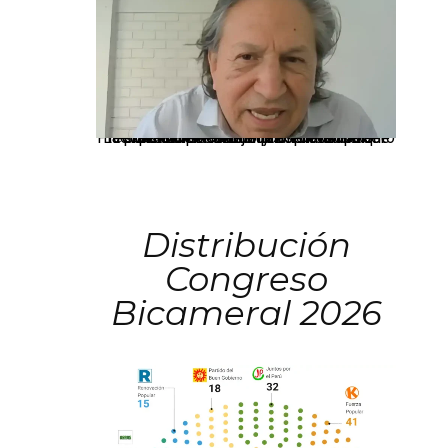
La presidenta Keiko Fujimori informó que la solicitud de indulto presentada por el expresidente Alejandro Toledo será evaluada por la Comisión de Gracias Presidenciales conforme al procedimiento establecido.
Distribución
Congreso
Bicameral 2026