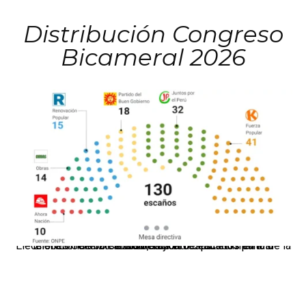
Distribución Congreso
Bicameral 2026
El JNE oficializó la distribución de escaños para la elección de 60 senadores y 130 diputados en las Elecciones Generales 2026, tras el restablecimiento de la Bicameralidad.