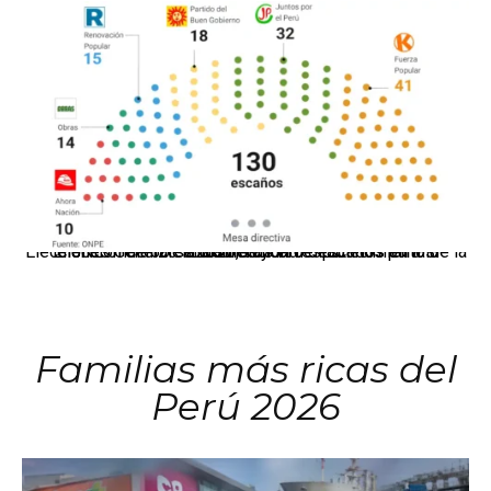
El JNE oficializó la distribución de escaños para la elección de 60 senadores y 130 diputados en las Elecciones Generales 2026, tras el restablecimiento de la Bicameralidad.
Familias más ricas del
Perú 2026