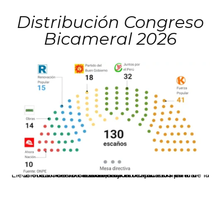
Distribución Congreso
Bicameral 2026
El JNE oficializó la distribución de escaños para la elección de 60 senadores y 130 diputados en las Elecciones Generales 2026, tras el restablecimiento de la Bicameralidad.