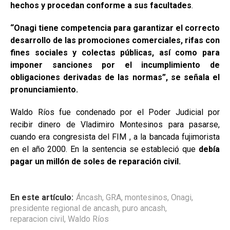
hechos y procedan conforme a sus facultades
.
“Onagi tiene competencia para garantizar el correcto
desarrollo de las promociones comerciales, rifas con
fines sociales y colectas públicas, así como para
imponer sanciones por el incumplimiento de
obligaciones derivadas de las normas”, se señala el
pronunciamiento.
Waldo Ríos fue condenado por el Poder Judicial por
recibir dinero de Vladimiro Montesinos para pasarse,
cuando era congresista del FIM , a la bancada fujimorista
en el año 2000. En la sentencia se estableció que
debía
pagar un millón de soles de reparación civil.
En este artículo:
Áncash
,
GRA
,
montesinos
,
Onagi
,
presidente regional de ancash
,
puro ancash
,
reparacion civil
,
Waldo Ríos