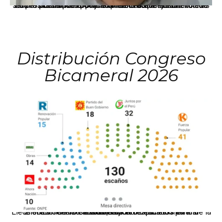
La presidenta Keiko Fujimori informó que la solicitud de indulto presentada por el expresidente Alejandro Toledo será evaluada por la Comisión de Gracias Presidenciales conforme al procedimiento establecido.
Distribución Congreso
Bicameral 2026
El JNE oficializó la distribución de escaños para la elección de 60 senadores y 130 diputados en las Elecciones Generales 2026, tras el restablecimiento de la Bicameralidad.