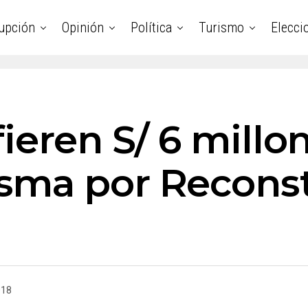
upción
Opinión
Política
Turismo
Elecci
ieren S/ 6 millo
sma por Reconst
018