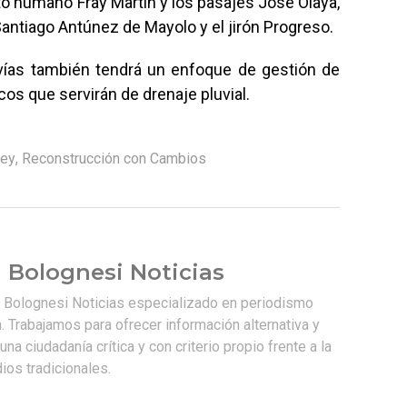
nto humano Fray Martín y los pasajes José Olaya,
Santiago Antúnez de Mayolo y el jirón Progreso.
vías también tendrá un enfoque de gestión de
os que servirán de drenaje pluvial.
ey
,
Reconstrucción con Cambios
 Bolognesi Noticias
e Bolognesi Noticias especializado en periodismo
. Trabajamos para ofrecer información alternativa y
na ciudadanía crítica y con criterio propio frente a la
os tradicionales.