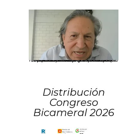
La presidenta Keiko Fujimori informó que la solicitud de indulto presentada por el expresidente Alejandro Toledo será evaluada por la Comisión de Gracias Presidenciales conforme al procedimiento establecido.
Distribución
Congreso
Bicameral 2026