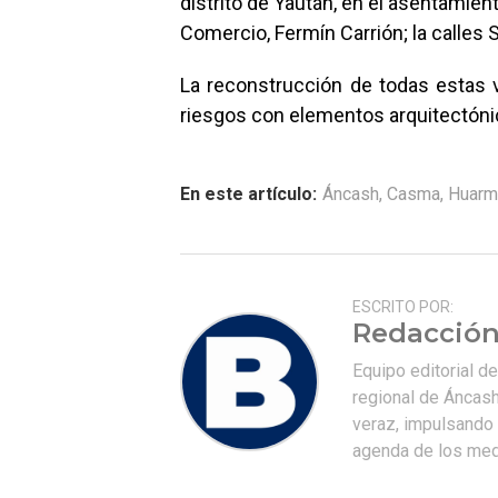
distrito de Yaután, en el asentamie
Comercio, Fermín Carrión; la calles 
La reconstrucción de todas estas 
riesgos con elementos arquitectónic
En este artículo:
Áncash
,
Casma
,
Huarm
ESCRITO POR:
Redacción
Equipo editorial d
regional de Áncash
veraz, impulsando u
agenda de los medi