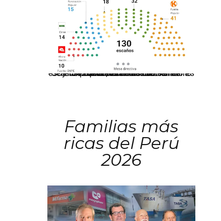
El JNE oficializó la distribución de escaños para la elección de 60 senadores y 130 diputados en las Elecciones Generales 2026, tras el restablecimiento de la Bicameralidad.
Familias más
ricas del Perú
2026