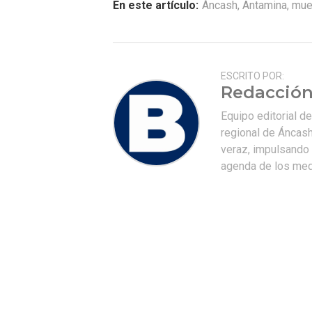
En este artículo:
Áncash
,
Antamina
,
mue
ESCRITO POR:
Redacción
Equipo editorial d
regional de Áncash
veraz, impulsando u
agenda de los medi