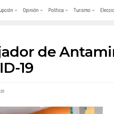
upción
Opinión
Política
Turismo
Elecci
jador de Antam
ID-19
020