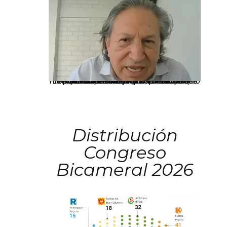
La presidenta Keiko Fujimori informó que la solicitud de indulto presentada por el expresidente Alejandro Toledo será evaluada por la Comisión de Gracias Presidenciales conforme al procedimiento establecido.
Distribución
Congreso
Bicameral 2026