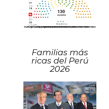
El JNE oficializó la distribución de escaños para la elección de 60 senadores y 130 diputados en las Elecciones Generales 2026, tras el restablecimiento de la Bicameralidad.
Familias más
ricas del Perú
2026