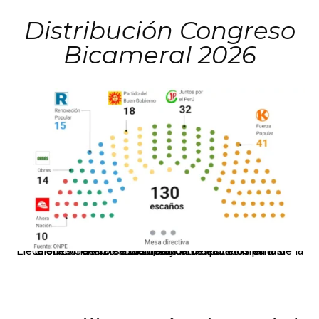
Distribución Congreso
Bicameral 2026
El JNE oficializó la distribución de escaños para la elección de 60 senadores y 130 diputados en las Elecciones Generales 2026, tras el restablecimiento de la Bicameralidad.