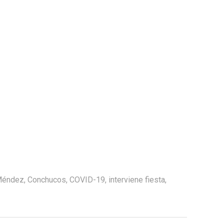
 Méndez
,
Conchucos
,
COVID-19
,
interviene fiesta
,