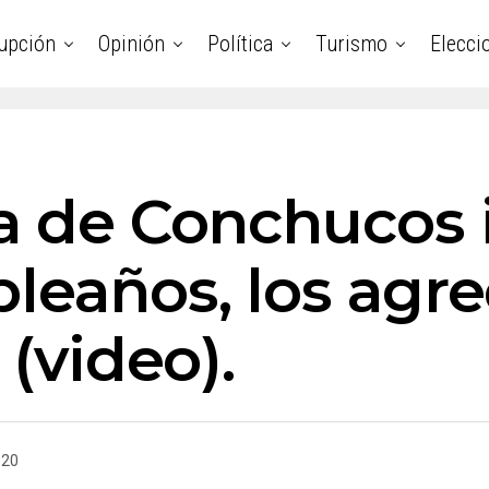
upción
Opinión
Política
Turismo
Elecci
ía de Conchucos 
leaños, los agre
 (video).
020