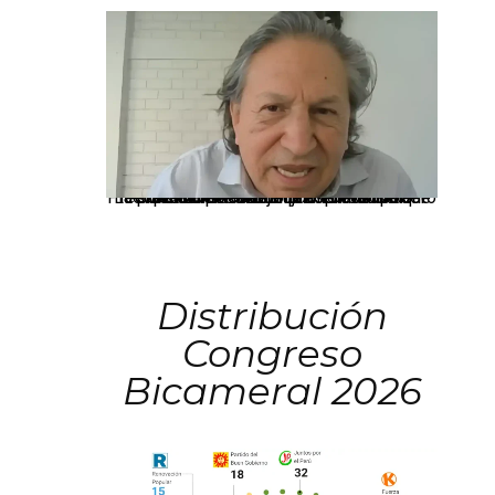
La presidenta Keiko Fujimori informó que la solicitud de indulto presentada por el expresidente Alejandro Toledo será evaluada por la Comisión de Gracias Presidenciales conforme al procedimiento establecido.
Distribución
Congreso
Bicameral 2026