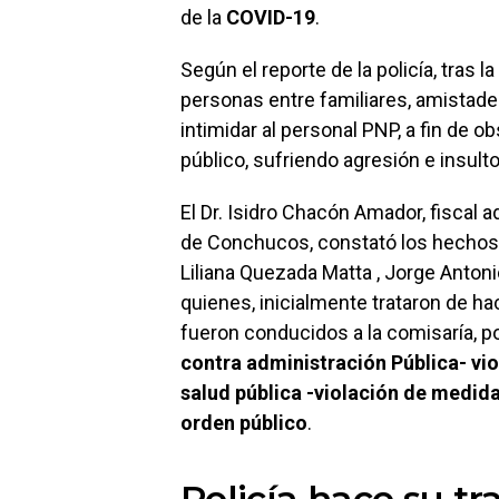
de la
COVID-19
.
Según el reporte de la policía, tras
personas entre familiares, amistad
intimidar al personal PNP, a fin de obs
público, sufriendo agresión e insulto
El Dr. Isidro Chacón Amador, fiscal ad
de Conchucos, constató los hechos,
Liliana Quezada Matta , Jorge Antoni
quienes, inicialmente trataron de ha
fueron conducidos a la comisaría, p
contra administración Pública- viol
salud pública -violación de medid
orden público
.
Policía hace su tr