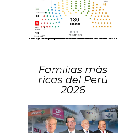
El JNE oficializó la distribución de escaños para la elección de 60 senadores y 130 diputados en las Elecciones Generales 2026, tras el restablecimiento de la Bicameralidad.
Familias más
ricas del Perú
2026