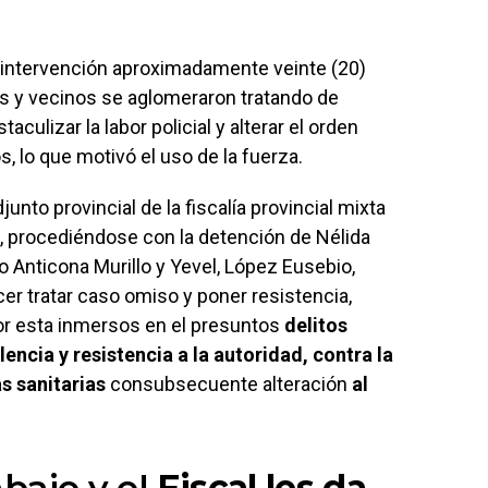
 la intervención aproximadamente veinte (20)
es y vecinos se aglomeraron tratando de
taculizar la labor policial y alterar el orden
s, lo que motivó el uso de la fuerza.
junto provincial de la fiscalía provincial mixta
 procediéndose con la detención de Nélida
o Anticona Murillo y Yevel, López Eusebio,
cer tratar caso omiso y poner resistencia,
or esta inmersos en el presuntos
delitos
encia y resistencia a la autoridad, contra la
as sanitarias
consubsecuente alteración
al
abajo y el
Fiscal les da