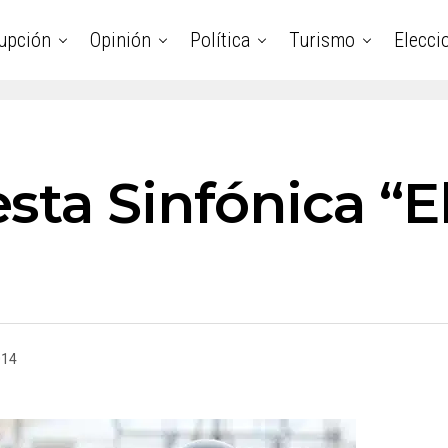
upción
Opinión
Política
Turismo
Elecci
ta Sinfónica “El
»
014