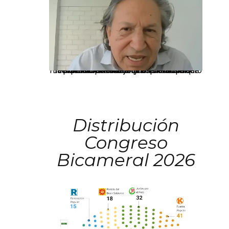
La presidenta Keiko Fujimori informó que la solicitud de indulto presentada por el expresidente Alejandro Toledo será evaluada por la Comisión de Gracias Presidenciales conforme al procedimiento establecido.
Distribución
Congreso
Bicameral 2026