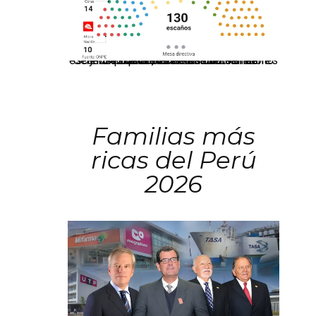
El JNE oficializó la distribución de escaños para la elección de 60 senadores y 130 diputados en las Elecciones Generales 2026, tras el restablecimiento de la Bicameralidad.
Familias más
ricas del Perú
2026