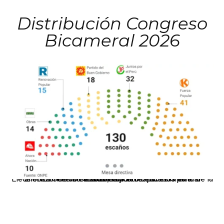
Distribución Congreso
Bicameral 2026
El JNE oficializó la distribución de escaños para la elección de 60 senadores y 130 diputados en las Elecciones Generales 2026, tras el restablecimiento de la Bicameralidad.