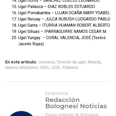
Ugel Ocros – SANCHEZ COELLO LEONARDO
Ugel Pallasca – DIAZ ROBLES ESTUARDO
Ugel Pomabamba – LUJAN OCAÑA MARY YSABEL
Ugel Recuay – JULCA RURUSH LUDGARDO PABLO
Ugel Santa – ITURRIA HUAMAN ROBERT ALBERTO
Ugel Sihuas – IPARRAGUIRRE RAMOS CESAR M.
Ugel Yungay – CORAL VALENCIA, JOSÉ (Textos:
Jacinto Rojas)
En este artículo:
concurso
,
Director de ugel
,
Minedu
,
nuevos directores
,
UGEL
,
UGEL Pallasca
ESCRITO POR:
Redacción
Bolognesi Noticias
Equipo editorial de Bolognesi