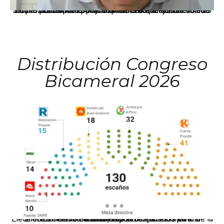
La presidenta Keiko Fujimori informó que la solicitud de indulto presentada por el expresidente Alejandro Toledo será evaluada por la Comisión de Gracias Presidenciales conforme al procedimiento establecido.
Distribución Congreso
Bicameral 2026
El JNE oficializó la distribución de escaños para la elección de 60 senadores y 130 diputados en las Elecciones Generales 2026, tras el restablecimiento de la Bicameralidad.