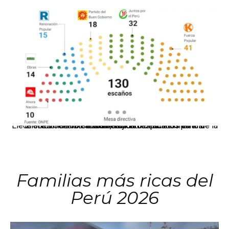
El JNE oficializó la distribución de escaños para la elección de 60 senadores y 130 diputados en las Elecciones Generales 2026, tras el restablecimiento de la Bicameralidad.
Familias más ricas del
Perú 2026