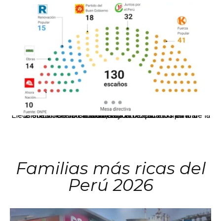
El JNE oficializó la distribución de escaños para la elección de 60 senadores y 130 diputados en las Elecciones Generales 2026, tras el restablecimiento de la Bicameralidad.
Familias más ricas del
Perú 2026