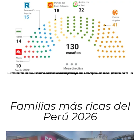
El JNE oficializó la distribución de escaños para la elección de 60 senadores y 130 diputados en las Elecciones Generales 2026, tras el restablecimiento de la Bicameralidad.
Familias más ricas del
Perú 2026