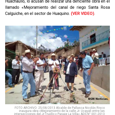
Huachaullo, lo acusan de realizar una deficiente obra en el
llamado «Mejoramiento del canal de riego Santa Rosa
Calguiche, en el sector de Huaquino.
(VER VIDEO)
.
FOTO ARCHIVO: 25/08/2013 Alcalde de Pallasca Nicolás Risco
inaugura obra «Mejoramiento de la calle Jr. Ucayali entre las
intersecciones del Jr.Trujillo y Pasaje La Villa» ADS N° 001-2013